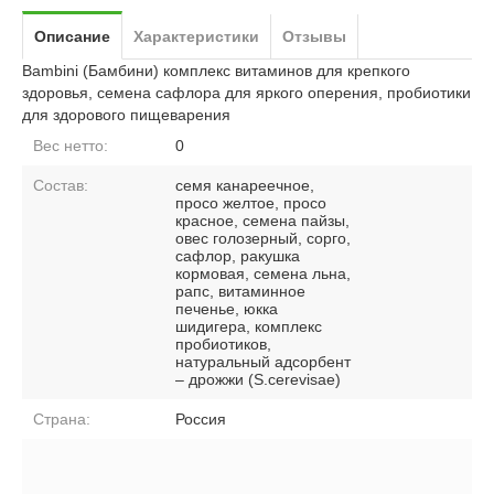
Описание
Характеристики
Отзывы
Bambini (Бамбини) комплекс витаминов для крепкого
здоровья, семена сафлора для яркого оперения, пробиотики
для здорового пищеварения
Вес нетто:
0
Состав:
семя канареечное,
просо желтое, просо
красное, семена пайзы,
овес голозерный, сорго,
сафлор, ракушка
кормовая, семена льна,
рапс, витаминное
печенье, юкка
шидигера, комплекс
пробиотиков,
натуральный адсорбент
– дрожжи (S.cerevisae)
Страна:
Россия