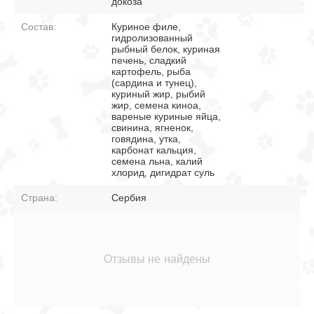
докоза
Состав:
Куриное филе,
гидролизованный
рыбный белок, куриная
печень, сладкий
картофель, рыба
(сардина и тунец),
куриный жир, рыбий
жир, семена киноа,
вареные куриные яйца,
свинина, ягненок,
говядина, утка,
карбонат кальция,
семена льна, калий
хлорид, дигидрат суль
Страна:
Сербия
Отзывы не найдены