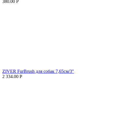
380.00
Р
ZIVER FurBrush для собак 7,65см/3"
2 334.00
Р