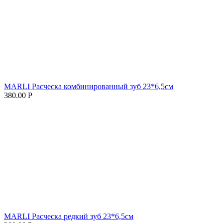
MARLI Расческа комбинированный зуб 23*6,5см
380.00
Р
MARLI Расческа редкий зуб 23*6,5см