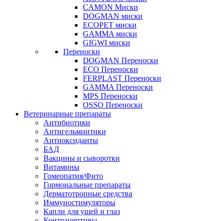
CAMON Миски
DOGMAN миски
ECOPET миски
GAMMA миски
GIGWI миски
Переноски
DOGMAN Переноски
ECO Переноски
FERPLAST Переноски
GAMMA Переноски
MPS Переноски
OSSO Переноски
Ветеринарные препараты
Антибиотики
Антигельминтики
Антиоксиданты
БАД
Вакцины и сыворотки
Витамины
Гомеопатия/Фито
Гормональные препараты
Дерматотропные средства
Иммуностимуляторы
Капли для ушей и глаз
Контрацептивы