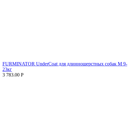
FURMINATOR UnderCoat для длинношерстных собак M 9-
23кг
3 783.00
Р