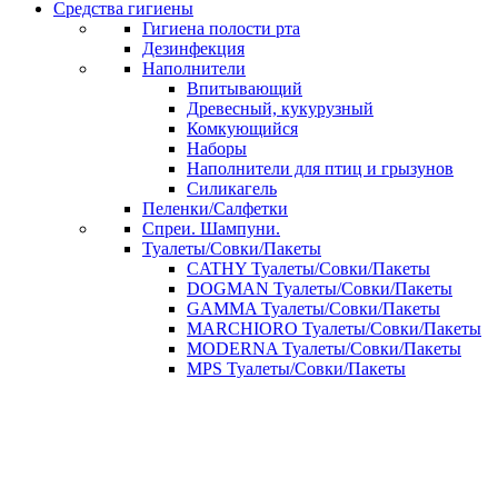
Средства гигиены
Гигиена полости рта
Дезинфекция
Наполнители
Впитывающий
Древесный, кукурузный
Комкующийся
Наборы
Наполнители для птиц и грызунов
Силикагель
Пеленки/Салфетки
Спреи. Шампуни.
Туалеты/Совки/Пакеты
CATHY Туалеты/Совки/Пакеты
DOGMAN Туалеты/Совки/Пакеты
GAMMA Туалеты/Совки/Пакеты
MARCHIORO Туалеты/Совки/Пакеты
MODERNA Туалеты/Совки/Пакеты
MPS Туалеты/Совки/Пакеты