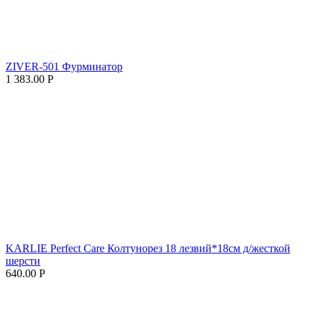
ZIVER-501 Фурминатор
1 383.00
Р
KARLIE Perfect Care Колтунорез 18 лезвий*18см д/жесткой
шерсти
640.00
Р