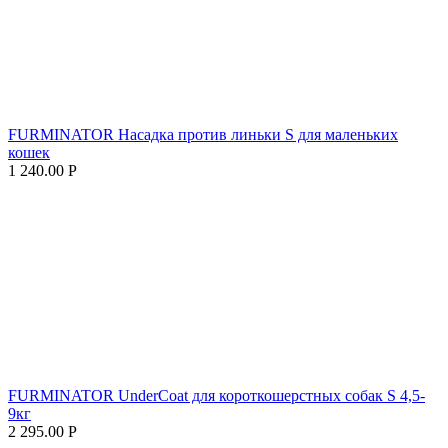
FURMINATOR Насадка против линьки S для маленьких
кошек
1 240.00
Р
FURMINATOR UnderCoat для короткошерстных собак S 4,5-
9кг
2 295.00
Р