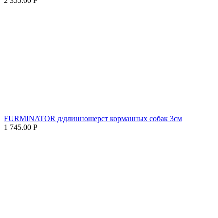
2 355.00
Р
FURMINATOR д/длинношерст корманных собак 3см
1 745.00
Р