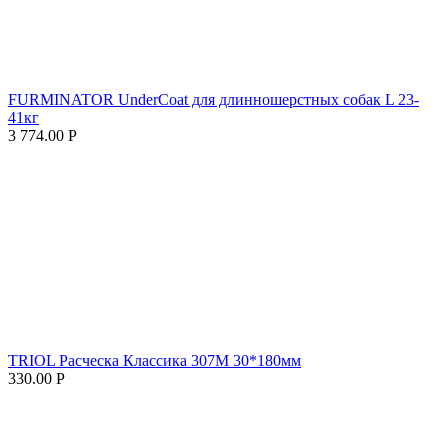
FURMINATOR UnderCoat для длинношерстных собак L 23-
41кг
3 774.00
Р
TRIOL Расческа Классика 307M 30*180мм
330.00
Р