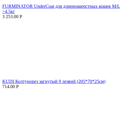
FURMINATOR UnderCoat для длинношерстных кошек M/L
>4.5кг
3 253.00
Р
KUDI Колтунорез загнутый 9 лезвий (205*70*25см)
714.00
Р