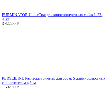
FURMINATOR UnderCoat для короткошерстных собак L 23-
41кг
3 422.00
Р
PERSEILINE Расческа-триммер для собак S длинношерстных
с очистителем 4,5см
1 592.00
Р