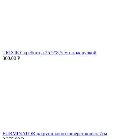
TRIXIE Скребница 25,5*8,5см с кож ручкой
360.00
Р
FURMINATOR д/крупн короткошерст кошек 7см