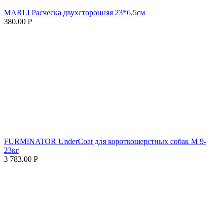
MARLI Расческа двухсторонняя 23*6,5см
380.00
Р
FURMINATOR UnderCoat для короткошерстных собак M 9-
23кг
3 783.00
Р