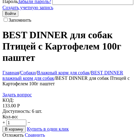
Пароль
Забыли пароль?
Создать учетную запись
Войти
Запомнить
BEST DINNER для собак
Птицей с Картофелем 100г
паштет
Главная
/
Собаки
/
Влажный корм для собак
/
BEST DINNER
влажный корм для собак
/
BEST DINNER для собак Птицей с
Картофелем 100г паштет
Задать вопрос
КОД:
133.00
Р
Доступность:
6 шт.
Кол-во:
+
−
Купить в один клик
В корзину
Отложить
Сравнить