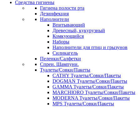
Средства гигиены
Гигиена полости рта
Дезинфекция
Наполнители
Впитывающий
Древесный, кукурузный
Комкующийся
Наборы
Наполнители для птиц и грызунов
Силикагель
Пеленки/Салфетки
Спреи. Шампуни.
Туалеты/Совки/Пакеты
CATHY Туалеты/Совки/Пакеты
DOGMAN Туалеты/Совки/Пакеты
GAMMA Туалеты/Совки/Пакеты
MARCHIORO Туалеты/Совки/Пакеты
MODERNA Туалеты/Совки/Пакеты
MPS Туалеты/Совки/Пакеты