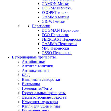
CAMON Миски
DOGMAN миски
ECOPET миски
GAMMA миски
GIGWI миски
Переноски
DOGMAN Переноски
ECO Переноски
FERPLAST Переноски
GAMMA Переноски
MPS Переноски
OSSO Переноски
Ветеринарные препараты
Антибиотики
Антигельминтики
Антиоксиданты
БАД
Вакцины и сыворотки
Витамины
Гомеопатия/Фито
Гормональные препараты
Дерматотропные средства
Иммуностимуляторы
Капли для ушей и глаз
Контрацептивы