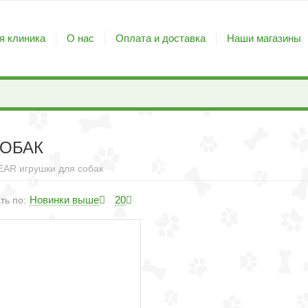
я клиника
О нас
Оплата и доставка
Наши магазины
СОБАК
AR игрушки для собак
Новинки выше
20
ть по: