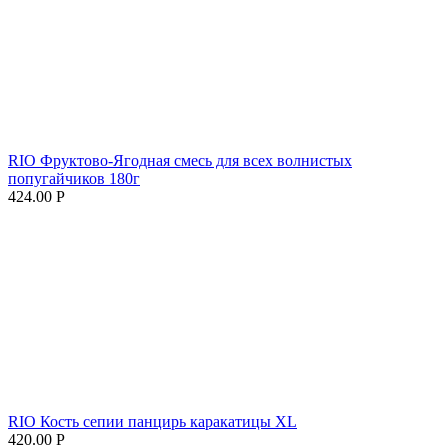
RIO Фруктово-Ягодная смесь для всех волнистых
попугайчиков 180г
424.00
Р
RIO Кость сепии панцирь каракатицы XL
420.00
Р