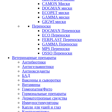
CAMON Миски
DOGMAN миски
ECOPET миски
GAMMA миски
GIGWI миски
Переноски
DOGMAN Переноски
ECO Переноски
FERPLAST Переноски
GAMMA Переноски
MPS Переноски
OSSO Переноски
Ветеринарные препараты
Антибиотики
Антигельминтики
Антиоксиданты
БАД
Вакцины и сыворотки
Витамины
Гомеопатия/Фито
Гормональные препараты
Дерматотропные средства
Иммуностимуляторы
Капли для ушей и глаз
Контрацептивы