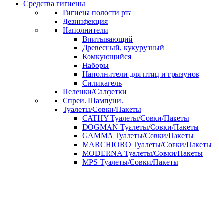
Средства гигиены
Гигиена полости рта
Дезинфекция
Наполнители
Впитывающий
Древесный, кукурузный
Комкующийся
Наборы
Наполнители для птиц и грызунов
Силикагель
Пеленки/Салфетки
Спреи. Шампуни.
Туалеты/Совки/Пакеты
CATHY Туалеты/Совки/Пакеты
DOGMAN Туалеты/Совки/Пакеты
GAMMA Туалеты/Совки/Пакеты
MARCHIORO Туалеты/Совки/Пакеты
MODERNA Туалеты/Совки/Пакеты
MPS Туалеты/Совки/Пакеты