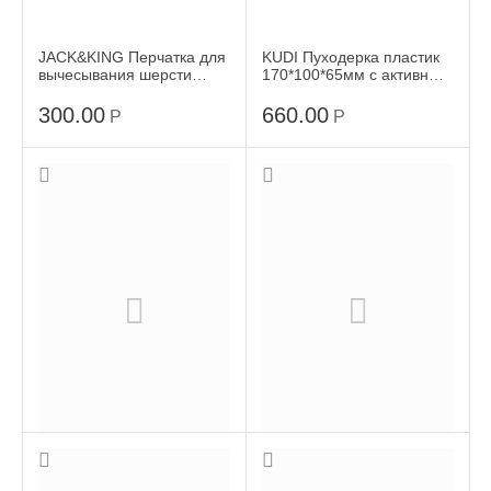
JACK&KING Перчатка для
KUDI Пуходерка пластик
вычесывания шерсти
170*100*65мм с активным
25*16см
кордом
300.00
660.00
Р
Р
PET FACHION Pet Comb
TRIOL Расческа Спорт с