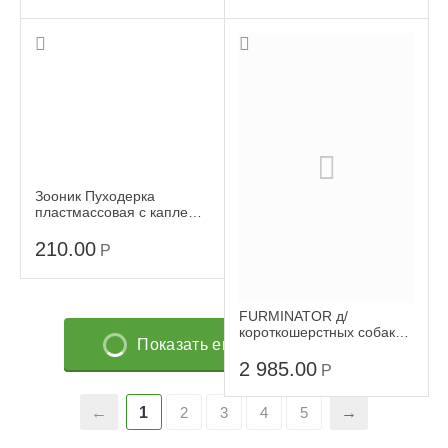
Зооник Пуходерка
пластмассовая с каплей
малая
210.00
Р
FURMINATOR д/
короткошерстных собак
Показать еще 20 товаров
10см
2 985.00
Р
1
2
3
4
5