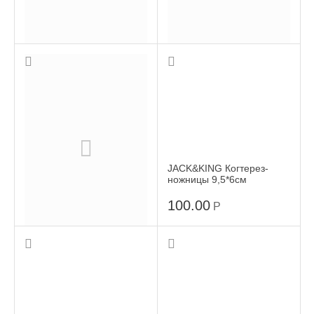
M-PETS Щетка-Сликер
DELIGHT Когтерез со
15*17см
стопором малый
675.00
880.00
Р
Р
JACK&KING Когтерез-
ножницы 9,5*6см
100.00
Р
WOGY Руковица Кошечка
21*17см
470.00
Р