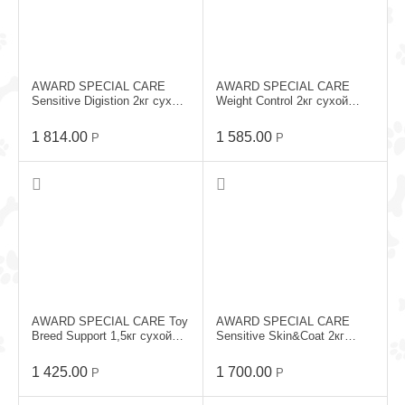
AWARD SPECIAL CARE
AWARD SPECIAL CARE
Sensitive Digistion 2кг сухой
Weight Control 2кг сухой
корм для собак всех пород
корм для собак всех пород
Ягненок
Индейка
1 814.00
1 585.00
Р
Р
AWARD SPECIAL CARE Toy
AWARD SPECIAL CARE
Breed Support 1,5кг сухой
Sensitive Skin&Coat 2кг
корм для миниатюрных
сухой корм для собак всех
пород с Ягненком
пород с Лососем
1 425.00
1 700.00
Р
Р