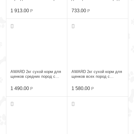
с Белой рыбой, брокколи
Ягненком и Индейкой
1 913.00
733.00
Р
Р
AWARD 2кг сухой корм для
AWARD 2кг сухой корм для
щенков средних пород с
щенков всех пород с
Индейкой и Курицей
Ягненком и Индейкой
1 490.00
1 580.00
Р
Р