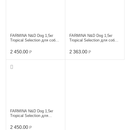
FARMINA N&D Dog 1,5кг
FARMINA N&D Dog 1,5кг
Tropical Selection для собак
Tropical Selection для собак
мини пород Лосось
мини пород Свинина
2 450.00
2 363.00
Р
Р
FARMINA N&D Dog 1,5кг
Tropical Selection для
щенков мини пород
Ягненок,спельта,овес
2 450.00
Р