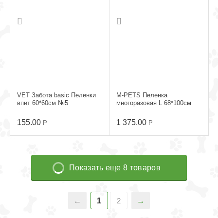
VET Забота basic Пеленки
M-PETS Пеленка
впит 60*60см №5
многоразовая L 68*100см
155.00
1 375.00
Р
Р
Показать еще 8 товаров
1
2