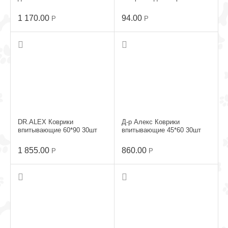
средний 40*22*10cм
1 170.00
94.00
Р
Р
DR.ALEX Коврики
Д-р Алекс Коврики
впитывающие 60*90 30шт
впитывающие 45*60 30шт
1 855.00
860.00
Р
Р