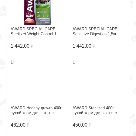
AWARD SPECIAL CARE
AWARD SPECIAL CARE
Sterilizet Weight Control 1.5кг
Sensitive Digestion 1,5кг
сухой корм для кошек с
сухой корм для кошек с
Кроликом
Уткой
1 442.00
1 442.00
Р
Р
AWARD Healthy growth 400г
AWARD Sterilized 400г
сухой корм для котят с
сухой корм для кошек с
Индейкой и Курицей
Индейкой и Курицей
462.00
450.00
Р
Р