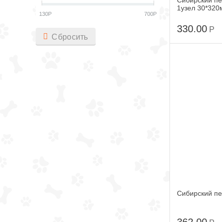
Сибирский пе
1узел 30*320
130
Р
700
Р
330.00
Р
Сбросить
Сибирский п