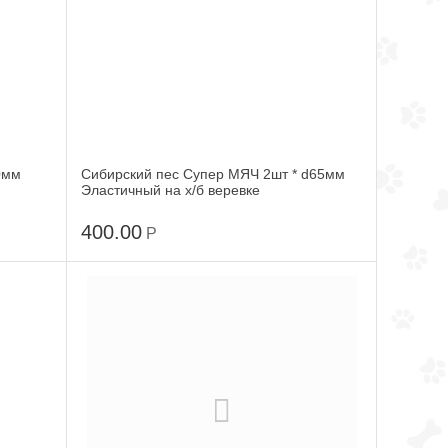
0мм
Сибирский пес Супер МЯЧ 2шт * d65мм
Эластичный на х/б веревке
400.00
Р