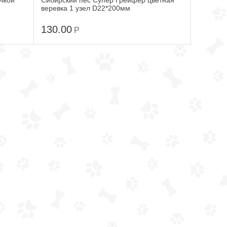
учкой
Сибирский пес Супер Грейфер цветная
веревка 1 узел D22*200мм
130.00
Р