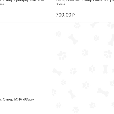
с Супер Грейфер цветной
Сибирский пес Супер Гантель с р
мм
85мм
700.00
Р
ес Супер МЯЧ d85мм