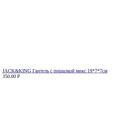
JACK&KING Гантель с пищалкой микс 19*7*7см
350.00
Р