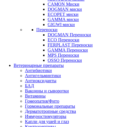
CAMON Миски
DOGMAN миски
ECOPET миски
GAMMA миски
GIGWI миски
Переноски
DOGMAN Переноски
ECO Переноски
FERPLAST Переноски
GAMMA Переноски
MPS Переноски
OSSO Переноски
Ветеринарные препараты
Антибиотики
Антигельминтики
Антиоксиданты
БАД
Вакцины и сыворотки
Витамины
Гомеопатия/Фито
Гормональные препараты
Дерматотропные средства
Иммуностимуляторы
Капли для ушей и глаз
Контрацептивы