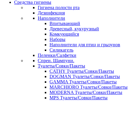
Средства гигиены
Гигиена полости рта
Дезинфекция
Наполнители
Впитывающий
Древесный, кукурузный
Комкующийся
Наборы
Наполнители для птиц и грызунов
Силикагель
Пеленки/Салфетки
Спреи. Шампуни.
Туалеты/Совки/Пакеты
CATHY Туалеты/Совки/Пакеты
DOGMAN Туалеты/Совки/Пакеты
GAMMA Туалеты/Совки/Пакеты
MARCHIORO Туалеты/Совки/Пакеты
MODERNA Туалеты/Совки/Пакеты
MPS Туалеты/Совки/Пакеты