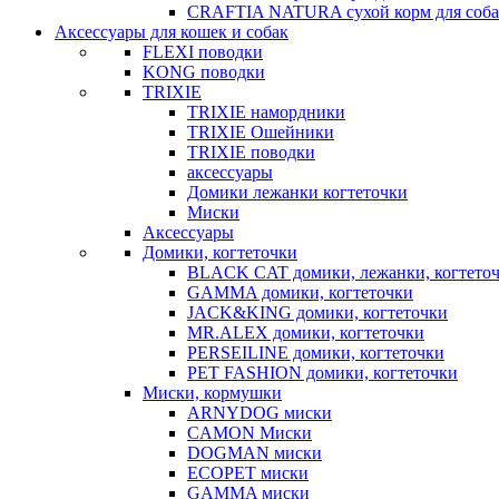
CRAFTIA NATURA сухой корм для соба
Аксессуары для кошек и собак
FLEXI поводки
KONG поводки
TRIXIE
TRIXIE намордники
TRIXIE Ошейники
TRIXIE поводки
аксессуары
Домики лежанки когтеточки
Миски
Аксессуары
Домики, когтеточки
BLACK CAT домики, лежанки, когтето
GAMMA домики, когтеточки
JACK&KING домики, когтеточки
MR.ALEX домики, когтеточки
PERSEILINE домики, когтеточки
PET FASHION домики, когтеточки
Миски, кормушки
ARNYDOG миски
CAMON Миски
DOGMAN миски
ECOPET миски
GAMMA миски