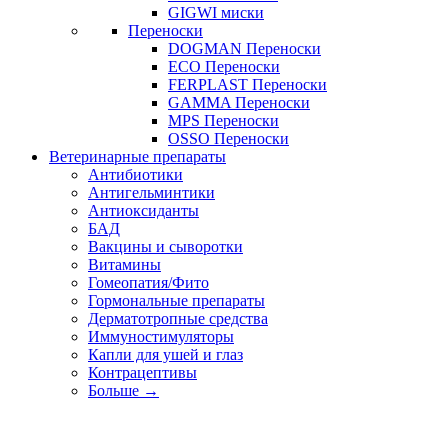
GIGWI миски
Переноски
DOGMAN Переноски
ECO Переноски
FERPLAST Переноски
GAMMA Переноски
MPS Переноски
OSSO Переноски
Ветеринарные препараты
Антибиотики
Антигельминтики
Антиоксиданты
БАД
Вакцины и сыворотки
Витамины
Гомеопатия/Фито
Гормональные препараты
Дерматотропные средства
Иммуностимуляторы
Капли для ушей и глаз
Контрацептивы
Больше
→