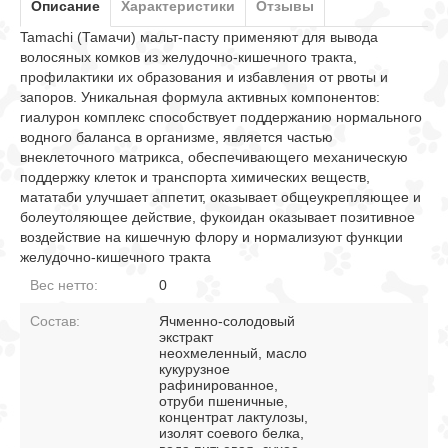
Описание
Характеристики
Отзывы
Tamachi (Тамачи) мальт-пасту применяют для вывода
волосяных комков из желудочно-кишечного тракта,
профилактики их образования и избавления от рвоты и
запоров. Уникальная формула активных компонентов:
гиалурон комплекс способствует поддержанию нормального
водного баланса в организме, является частью
внеклеточного матрикса, обеспечивающего механическую
поддержку клеток и транспорта химических веществ,
мататаби улучшает аппетит, оказывает общеукрепляющее и
болеутоляющее действие, фукоидан оказывает позитивное
воздействие на кишечную флору и нормализуют функции
желудочно-кишечного тракта
Вес нетто:
0
Состав:
Ячменно-солодовый
экстракт
неохмеленный, масло
кукурузное
рафинированное,
отруби пшеничные,
концентрат лактулозы,
изолят соевого белка,