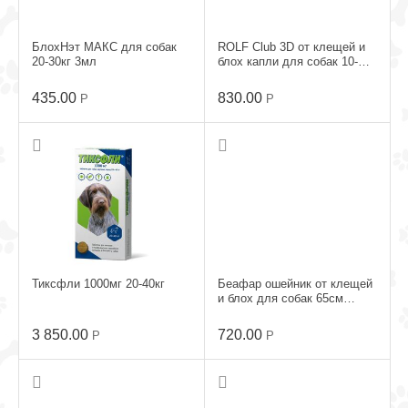
БлохНэт МАКС для собак
ROLF Club 3D от клещей и
20-30кг 3мл
блох капли для собак 10-
20кг №1
435.00
830.00
Р
Р
Тиксфли 1000мг 20-40кг
Беафар ошейник от клещей
и блох для собак 65см
зеленый
3 850.00
720.00
Р
Р