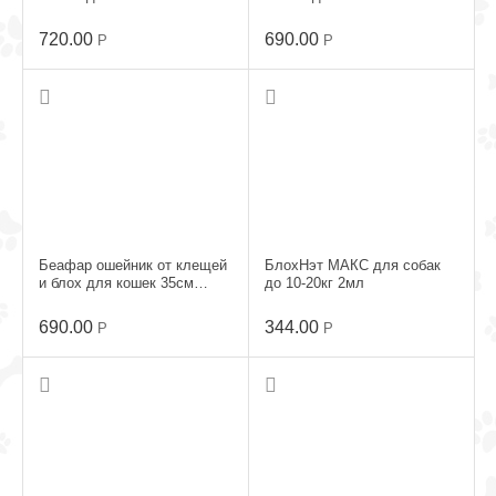
фиолетовый
фиолетовый
720.00
690.00
Р
Р
Беафар ошейник от клещей
БлохНэт МАКС для собак
и блох для кошек 35см
до 10-20кг 2мл
оранжевый
690.00
344.00
Р
Р