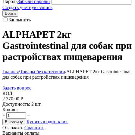
Пароль
Забыли пароль?
Создать учетную запись
Войти
Запомнить
ALPHAPET 2кг
Gastrointestinal для собак при
растройствах пищеварения
Главная
/
Товары без категории
/
ALPHAPET 2кг Gastrointestinal
для собак при растройствах пищеварения
Задать вопрос
КОД:
2 370.00
Р
Доступность:
2 шт.
Кол-во:
+
−
Купить в один клик
В корзину
Отложить
Сравнить
Варианты оплаты