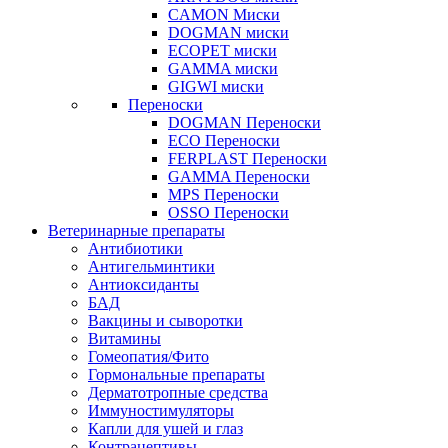
CAMON Миски
DOGMAN миски
ECOPET миски
GAMMA миски
GIGWI миски
Переноски
DOGMAN Переноски
ECO Переноски
FERPLAST Переноски
GAMMA Переноски
MPS Переноски
OSSO Переноски
Ветеринарные препараты
Антибиотики
Антигельминтики
Антиоксиданты
БАД
Вакцины и сыворотки
Витамины
Гомеопатия/Фито
Гормональные препараты
Дерматотропные средства
Иммуностимуляторы
Капли для ушей и глаз
Контрацептивы