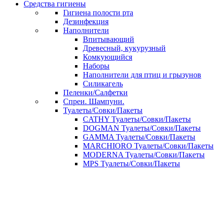
Средства гигиены
Гигиена полости рта
Дезинфекция
Наполнители
Впитывающий
Древесный, кукурузный
Комкующийся
Наборы
Наполнители для птиц и грызунов
Силикагель
Пеленки/Салфетки
Спреи. Шампуни.
Туалеты/Совки/Пакеты
CATHY Туалеты/Совки/Пакеты
DOGMAN Туалеты/Совки/Пакеты
GAMMA Туалеты/Совки/Пакеты
MARCHIORO Туалеты/Совки/Пакеты
MODERNA Туалеты/Совки/Пакеты
MPS Туалеты/Совки/Пакеты