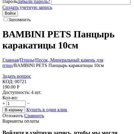
Пароль
Забыли пароль?
Создать учетную запись
Войти
Запомнить
BAMBINI PETS Панцырь
каракатицы 10см
Главная
/
Птицы
/
Песок, Минеральный камень для
птиц
/
BAMBINI PETS Панцырь каракатицы 10см
Задать вопрос
КОД:
00721
190.00
Р
Доступность:
4 шт.
Кол-во:
+
−
Купить в один клик
В корзину
Отложить
Сравнить
Варианты оплаты
Войдите в учётную запись, чтобы мы могли