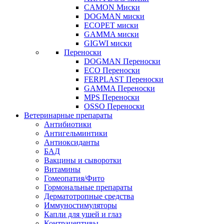
CAMON Миски
DOGMAN миски
ECOPET миски
GAMMA миски
GIGWI миски
Переноски
DOGMAN Переноски
ECO Переноски
FERPLAST Переноски
GAMMA Переноски
MPS Переноски
OSSO Переноски
Ветеринарные препараты
Антибиотики
Антигельминтики
Антиоксиданты
БАД
Вакцины и сыворотки
Витамины
Гомеопатия/Фито
Гормональные препараты
Дерматотропные средства
Иммуностимуляторы
Капли для ушей и глаз
Контрацептивы