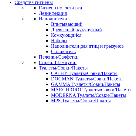
Средства гигиены
Гигиена полости рта
Дезинфекция
Наполнители
Впитывающий
Древесный, кукурузный
Комкующийся
Наборы
Наполнители для птиц и грызунов
Силикагель
Пеленки/Салфетки
Спреи. Шампуни.
Туалеты/Совки/Пакеты
CATHY Туалеты/Совки/Пакеты
DOGMAN Туалеты/Совки/Пакеты
GAMMA Туалеты/Совки/Пакеты
MARCHIORO Туалеты/Совки/Пакеты
MODERNA Туалеты/Совки/Пакеты
MPS Туалеты/Совки/Пакеты