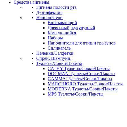
Средства гигиены
Гигиена полости рта
Дезинфекция
Наполнители
Впитывающий
Древесный, кукурузный
Комкующийся
Наборы
Наполнители для птиц и грызунов
Силикагель
Пеленки/Салфетки
Спреи. Шампуни.
Туалеты/Совки/Пакеты
CATHY Туалеты/Совки/Пакеты
DOGMAN Туалеты/Совки/Пакеты
GAMMA Туалеты/Совки/Пакеты
MARCHIORO Туалеты/Совки/Пакеты
MODERNA Туалеты/Совки/Пакеты
MPS Туалеты/Совки/Пакеты