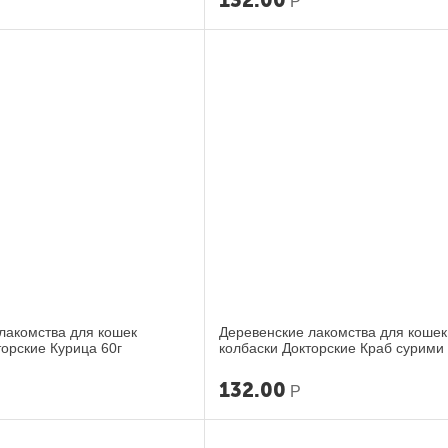
132.00
Р
лакомства для кошек
Деревенские лакомства для кошек
торские Курица 60г
колбаски Докторские Краб сурими 
132.00
Р