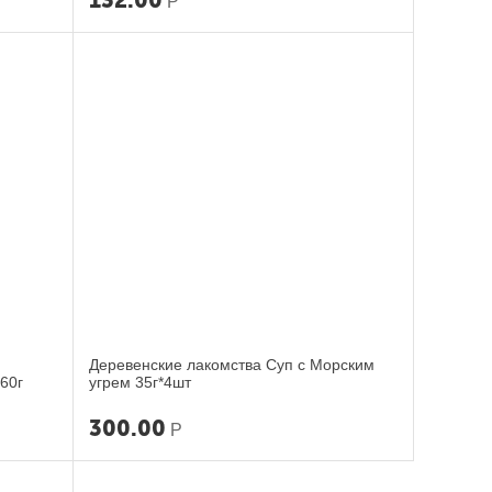
132.00
Р
Деревенские лакомства Суп с Морским
60г
угрем 35г*4шт
300.00
Р