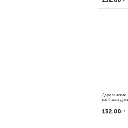
132.00
Р
Деревенские 
колбаски Док
132.00
Р