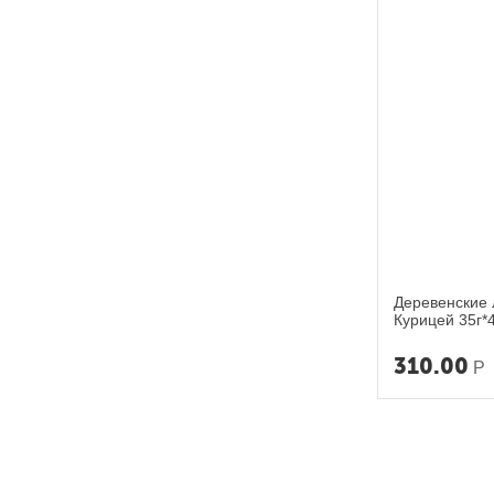
Деревенские 
Курицей 35г*
310.00
Р