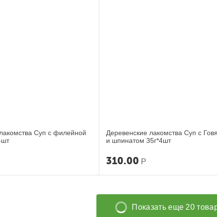
лакомства Суп с филейной
Деревенские лакомства Суп с Гов
4шт
и шпинатом 35г*4шт
310.00
Р
Показать еще 20 това