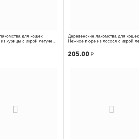
лакомства для кошек
Деревенские лакомства для кошек
из курицы с икрой летучей
Нежное пюре из лосося с икрой л
рыбы 40г
205.00
Р