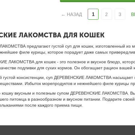
НАЗАД
1
2
3
В
СКИЕ ЛАКОМСТВА ДЛЯ КОШЕК
КОМСТВА предлагают густой суп для кошек, изготовленный из мор
ежнейшее филе курицы, которое порадует даже самых привередлив
Е ЛАКОМСТВА для кошек - это полезное и вкусное блюдо, которо
 качестве подливки для сухих кормов. Он обогащает рацион вашей 
ей густой консистенции, суп ДЕРЕВЕНСКИЕ ЛАКОМСТВА насыщает 
еществами. Избыток морепродуктов и нежнейшего филе курицы при
 кошку вкусным и полезным супом ДЕРЕВЕНСКИЕ ЛАКОМСТВА. Вы м
шего питомца в разнообразном и вкусном питании. Подарите своей
рлыканиями после каждого приема пищи.