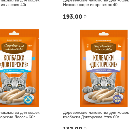
лакомства для кошек
Деревенские лакомства для кошек
из лосося 40г
Нежное пюре из креветок 40г
193.00
Р
лакомства для кошек
Деревенские лакомства для кошек
торские Лосось 60г
колбаски Докторские Утка 60г