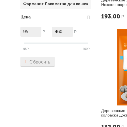
Деревенские 
Фармавит Лакомства для кошек
Нежное пюре 
193.00
Р
Цена
Р
–
Р
95
Р
460
Р
Сбросить
Деревенские 
колбаски Док