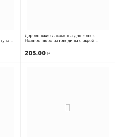
Деревенские лакомства для кошек
етучей
Нежное пюре из говядины с икрой
летучей рыбы 40г
205.00
Р