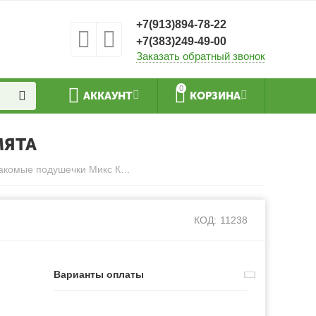
+7(913)894-78-22
+7(383)249-49-00
Заказать обратный звонок
0
АККАУНТ
КОРЗИНА
МЯТА
DREAMIES 60г лакомые подушечки Микс Курица и Кошачья мята
КОД:
11238
Варианты оплаты