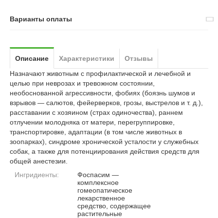
Варианты оплаты
Описание
Характеристики
Отзывы
Назначают животным с профилактической и лечебной и
целью при неврозах и тревожном состоянии,
необоснованной агрессивности, фобиях (боязнь шумов и
взрывов — салютов, фейерверков, грозы, выстрелов и т. д.),
расставании с хозяином (страх одиночества), раннем
отлучении молодняка от матери, перегруппировке,
транспортировке, адаптации (в том числе животных в
зоопарках), синдроме хронической усталости у служебных
собак, а также для потенциирования действия средств для
общей анестезии.
Ингридиенты:
Фоспасим —
комплексное
гомеопатическое
лекарственное
средство, содержащее
растительные