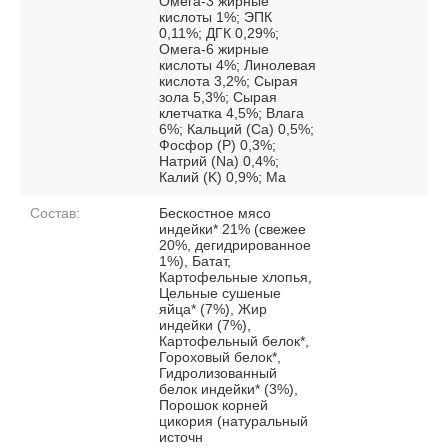
Омега-3 жирные
кислоты 1%; ЭПК
0,11%; ДГК 0,29%;
Омега-6 жирные
кислоты 4%; Линолевая
кислота 3,2%; Сырая
зола 5,3%; Сырая
клетчатка 4,5%; Влага
6%; Кальций (Са) 0,5%;
Фосфор (P) 0,3%;
Натрий (Na) 0,4%;
Калий (K) 0,9%; Ма
Состав:
Бескостное мясо
индейки* 21% (свежее
20%, дегидрированное
1%), Батат,
Картофельные хлопья,
Цельные сушеные
яйца* (7%), Жир
индейки (7%),
Картофельный белок*,
Гороховый белок*,
Гидролизованный
белок индейки* (3%),
Порошок корней
цикория (натуральный
источн