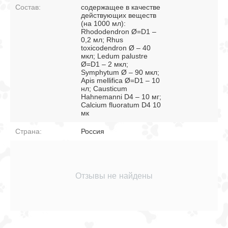
Состав:
содержащее в качестве
действующих веществ
(на 1000 мл):
Rhododendron Ø=D1 –
0,2 мл; Rhus
toxicodendron Ø – 40
мкл; Ledum palustre
Ø=D1 – 2 мкл;
Symphytum Ø – 90 мкл;
Apis mellifica Ø=D1 – 10
нл; Causticum
Hahnemanni D4 – 10 мг;
Calcium fluoratum D4 10
мк
Страна:
Россия
Отзывы не найдены