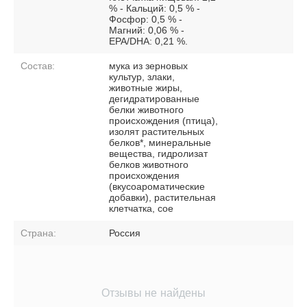
% - Кальций: 0,5 % -
Фосфор: 0,5 % -
Магний: 0,06 % -
EPA/DHA: 0,21 %.
Состав:
мука из зерновых
культур, злаки,
животные жиры,
дегидратированные
белки животного
происхождения (птица),
изолят растительных
белков*, минеральные
вещества, гидролизат
белков животного
происхождения
(вкусоароматические
добавки), растительная
клетчатка, сое
Страна:
Россия
Отзывы не найдены