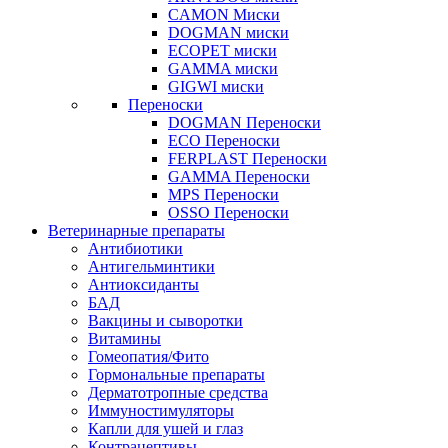
CAMON Миски
DOGMAN миски
ECOPET миски
GAMMA миски
GIGWI миски
Переноски
DOGMAN Переноски
ECO Переноски
FERPLAST Переноски
GAMMA Переноски
MPS Переноски
OSSO Переноски
Ветеринарные препараты
Антибиотики
Антигельминтики
Антиоксиданты
БАД
Вакцины и сыворотки
Витамины
Гомеопатия/Фито
Гормональные препараты
Дерматотропные средства
Иммуностимуляторы
Капли для ушей и глаз
Контрацептивы