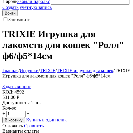
Пароль
Забыли пароль?
Создать учетную запись
Войти
Запомнить
TRIXIE Игрушка для
лакомств для кошек "Ролл"
ф6/ф5*14см
Главная
/
Игрушки
/
TRIXIE
/
TRIXIE игрушки для кошек
/
TRIXIE
Игрушка для лакомств для кошек "Ролл" ф6/ф5*14см
Задать вопрос
КОД:
4592
531.00
Р
Доступность:
1 шт.
Кол-во:
+
−
Купить в один клик
В корзину
Отложить
Сравнить
Варианты оплаты