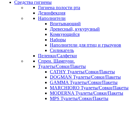
Средства гигиены
Гигиена полости рта
Дезинфекция
Наполнители
Впитывающий
Древесный, кукурузный
Комкующийся
Наборы
Наполнители для птиц и грызунов
Силикагель
Пеленки/Салфетки
Спреи. Шампуни.
Туалеты/Совки/Пакеты
CATHY Туалеты/Совки/Пакеты
DOGMAN Туалеты/Совки/Пакеты
GAMMA Туалеты/Совки/Пакеты
MARCHIORO Туалеты/Совки/Пакеты
MODERNA Туалеты/Совки/Пакеты
MPS Туалеты/Совки/Пакеты