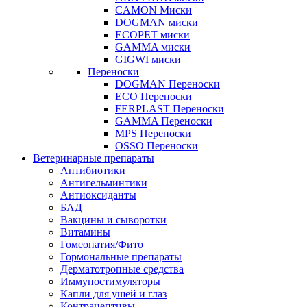
CAMON Миски
DOGMAN миски
ECOPET миски
GAMMA миски
GIGWI миски
Переноски
DOGMAN Переноски
ECO Переноски
FERPLAST Переноски
GAMMA Переноски
MPS Переноски
OSSO Переноски
Ветеринарные препараты
Антибиотики
Антигельминтики
Антиоксиданты
БАД
Вакцины и сыворотки
Витамины
Гомеопатия/Фито
Гормональные препараты
Дерматотропные средства
Иммуностимуляторы
Капли для ушей и глаз
Контрацептивы