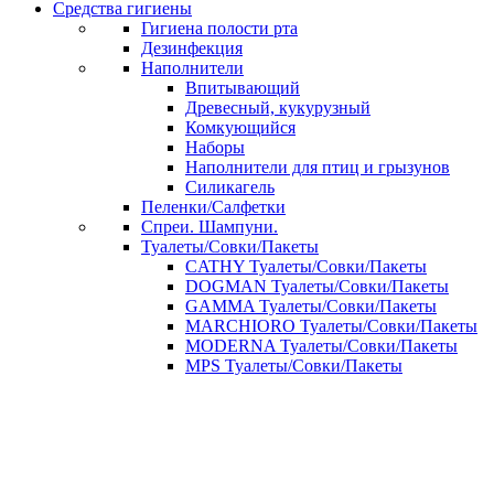
Средства гигиены
Гигиена полости рта
Дезинфекция
Наполнители
Впитывающий
Древесный, кукурузный
Комкующийся
Наборы
Наполнители для птиц и грызунов
Силикагель
Пеленки/Салфетки
Спреи. Шампуни.
Туалеты/Совки/Пакеты
CATHY Туалеты/Совки/Пакеты
DOGMAN Туалеты/Совки/Пакеты
GAMMA Туалеты/Совки/Пакеты
MARCHIORO Туалеты/Совки/Пакеты
MODERNA Туалеты/Совки/Пакеты
MPS Туалеты/Совки/Пакеты