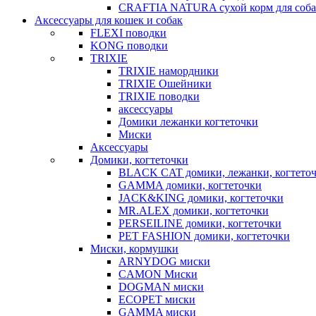
CRAFTIA NATURA сухой корм для соба
Аксессуары для кошек и собак
FLEXI поводки
KONG поводки
TRIXIE
TRIXIE намордники
TRIXIE Ошейники
TRIXIE поводки
аксессуары
Домики лежанки когтеточки
Миски
Аксессуары
Домики, когтеточки
BLACK CAT домики, лежанки, когтето
GAMMA домики, когтеточки
JACK&KING домики, когтеточки
MR.ALEX домики, когтеточки
PERSEILINE домики, когтеточки
PET FASHION домики, когтеточки
Миски, кормушки
ARNYDOG миски
CAMON Миски
DOGMAN миски
ECOPET миски
GAMMA миски