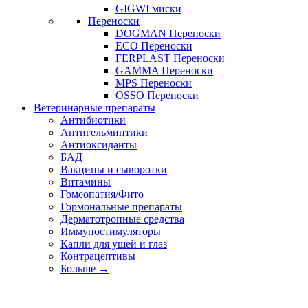
GIGWI миски
Переноски
DOGMAN Переноски
ECO Переноски
FERPLAST Переноски
GAMMA Переноски
MPS Переноски
OSSO Переноски
Ветеринарные препараты
Антибиотики
Антигельминтики
Антиоксиданты
БАД
Вакцины и сыворотки
Витамины
Гомеопатия/Фито
Гормональные препараты
Дерматотропные средства
Иммуностимуляторы
Капли для ушей и глаз
Контрацептивы
Больше
→