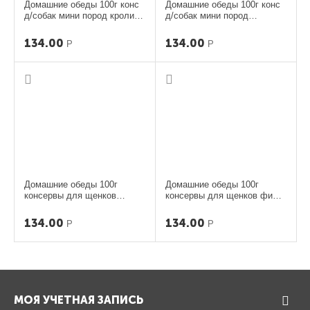
Домашние обеды 100г конс
Домашние обеды 100г конс
д/собак мини пород кролик/
д/собак мини пород
сердце/морковь
говядина/язык/овощи
134.00
134.00
Р
Р
Домашние обеды 100г
Домашние обеды 100г
консервы для щенков
консервы для щенков филе
вырезка говядина сердечки
индейки с желудочками и
цукини
отрубями
134.00
134.00
Р
Р
МОЯ УЧЕТНАЯ ЗАПИСЬ