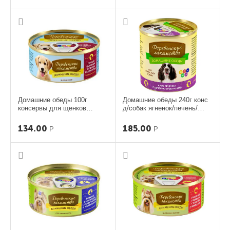
Домашние обеды 100г
Домашние обеды 240г конс
консервы для щенков
д/собак ягненок/печень/
цыпленок язык и шпинат
овощи
134.00
185.00
Р
Р