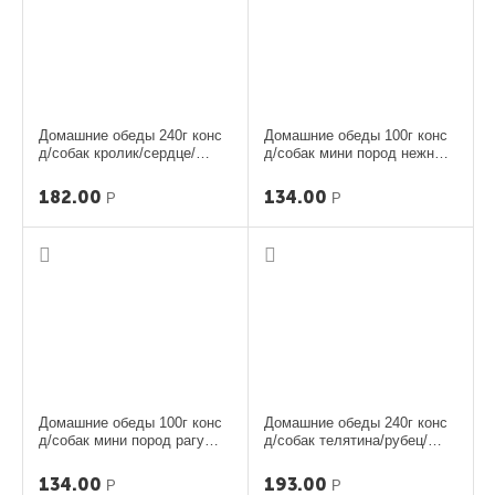
Домашние обеды 240г конс
Домашние обеды 100г конс
д/собак кролик/сердце/
д/собак мини пород нежн
шпинат
инд/рубец/цукини
182.00
134.00
Р
Р
Домашние обеды 100г конс
Домашние обеды 240г конс
д/собак мини пород рагу
д/собак телятина/рубец/
ягне/печень/тыква
овощи
134.00
193.00
Р
Р