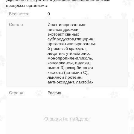
процессы организма
Вес нетто:
0
Состав:
Инактивированные
пивные дрожжи,
экстракт свиных
субпродуктов,глицерин,
прежелатинизированны
й рисовый крахмал,
лецитин, утиный жир,
монопропиленгликоль,
консерванты, инулин,
омега-3, аскорбиновая
кислота (витамин С),
льняной протеин,
антиоксидант, лактобак
Страна:
Россия
Отзывы не найдены