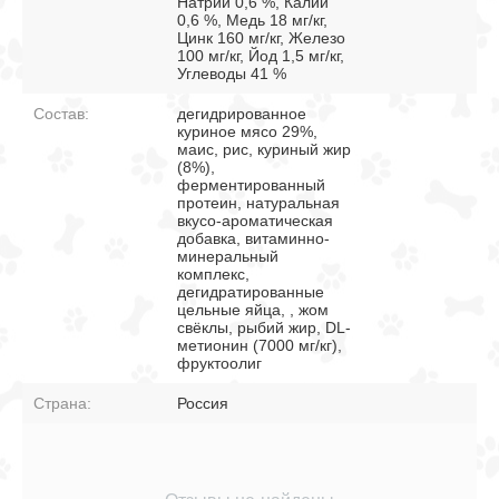
Натрий 0,6 %, Калий
0,6 %, Медь 18 мг/кг,
Цинк 160 мг/кг, Железо
100 мг/кг, Йод 1,5 мг/кг,
Углеводы 41 %
Состав:
дегидрированное
куриное мясо 29%,
маис, рис, куриный жир
(8%),
ферментированный
протеин, натуральная
вкусо-ароматическая
добавка, витаминно-
минеральный
комплекс,
дегидратированные
цельные яйца, , жом
свёклы, рыбий жир, DL-
метионин (7000 мг/кг),
фруктоолиг
Страна:
Россия