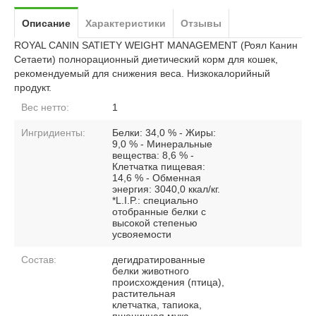
Описание
Характеристики
Отзывы
ROYAL CANIN SATIETY WEIGHT MANAGEMENT (Роял Канин
Сетаети) полнорационный диетический корм для кошек,
рекомендуемый для снижения веса. Низкокалорийный
продукт.
Вес нетто:
1
Ингридиенты:
Белки: 34,0 % - Жиры:
9,0 % - Минеральные
вещества: 8,6 % -
Клетчатка пищевая:
14,6 % - Обменная
энергия: 3040,0 ккал/кг.
*L.I.P.: специально
отобранные белки с
высокой степенью
усвояемости
Состав:
дегидратированные
белки животного
происхождения (птица),
растительная
клетчатка, тапиока,
пшеничная мука,