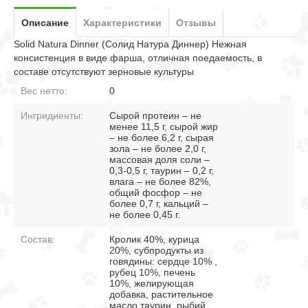
Описание
Характеристики
Отзывы
Solid Natura Dinner (Солид Натура Диннер) Нежная
консистенция в виде фарша, отличная поедаемость, в
составе отсутствуют зерновые культуры
Вес нетто:
0
Ингридиенты:
Сырой протеин – не
менее 11,5 г, сырой жир
– не более 6,2 г, сырая
зола – не более 2,0 г,
массовая доля соли –
0,3-0,5 г, таурин – 0,2 г,
влага – не более 82%,
общий фосфор – не
более 0,7 г, кальций –
не более 0,45 г.
Состав:
Кролик 40%, курица
20%, субпродукты из
говядины: сердце 10% ,
рубец 10%, печень
10%, желирующая
добавка, растительное
масло,таурин, рыбий