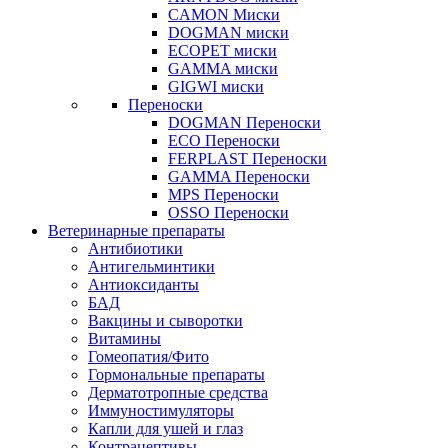
CAMON Миски
DOGMAN миски
ECOPET миски
GAMMA миски
GIGWI миски
Переноски
DOGMAN Переноски
ECO Переноски
FERPLAST Переноски
GAMMA Переноски
MPS Переноски
OSSO Переноски
Ветеринарные препараты
Антибиотики
Антигельминтики
Антиоксиданты
БАД
Вакцины и сыворотки
Витамины
Гомеопатия/Фито
Гормональные препараты
Дерматотропные средства
Иммуностимуляторы
Капли для ушей и глаз
Контрацептивы