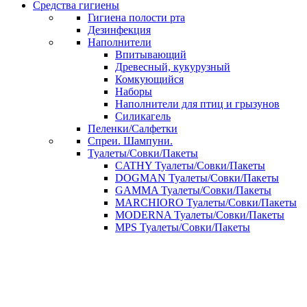
Средства гигиены
Гигиена полости рта
Дезинфекция
Наполнители
Впитывающий
Древесный, кукурузный
Комкующийся
Наборы
Наполнители для птиц и грызунов
Силикагель
Пеленки/Салфетки
Спреи. Шампуни.
Туалеты/Совки/Пакеты
CATHY Туалеты/Совки/Пакеты
DOGMAN Туалеты/Совки/Пакеты
GAMMA Туалеты/Совки/Пакеты
MARCHIORO Туалеты/Совки/Пакеты
MODERNA Туалеты/Совки/Пакеты
MPS Туалеты/Совки/Пакеты